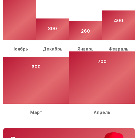
400
300
260
Ноябрь
Декабрь
Январь
Февраль
700
600
Март
Апрель